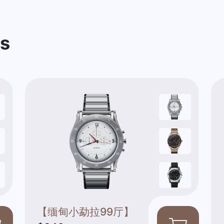
es
【缅甸小勐拉99厅】