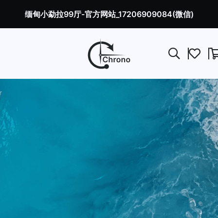
缅甸小勐拉99厅-官方网站_17206909084(微信)