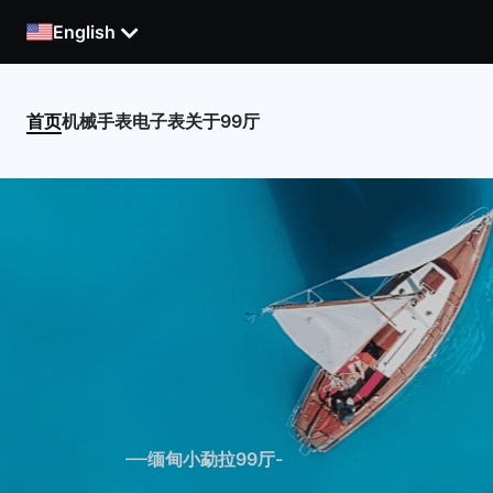
English
首页
机械手表
电子表
关于99厅
缅甸小勐拉99厅-