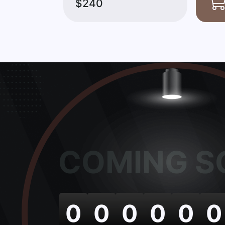
$240
COMING S
0
0
0
0
0
0