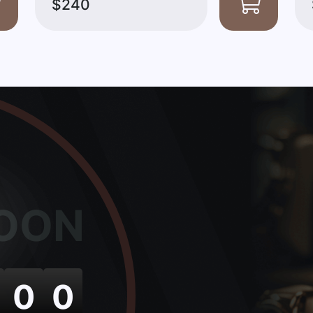
$240
OON
0
0