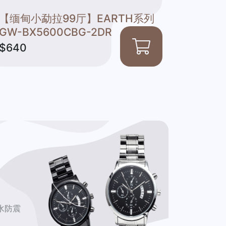
【缅甸小勐拉99厅】EARTH系列
【缅甸
GW-BX5600CBG-2DR
系列GA-
700BE
$640
$340
水防震