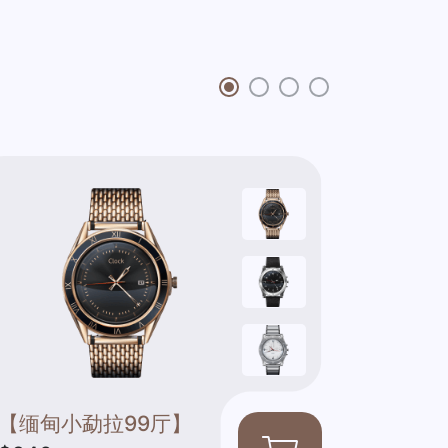
【缅甸小勐拉99厅】
【缅甸小